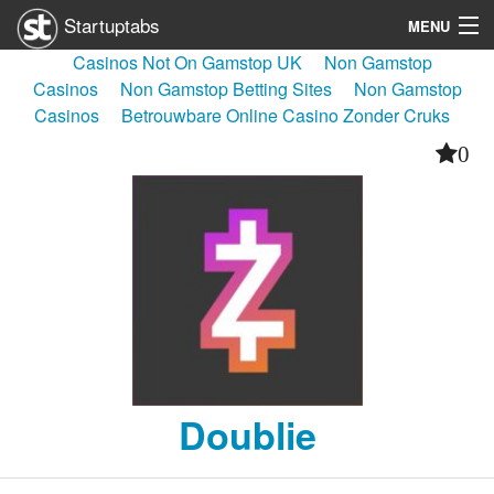
Startuptabs
MENU
Casinos Not On Gamstop UK
Non Gamstop
Submit a Startup
Casinos
Non Gamstop Betting Sites
Non Gamstop
Casinos
Betrouwbare Online Casino Zonder Cruks
App
0
Startup Lister
Startup Equity Calculator
Login
Doublie