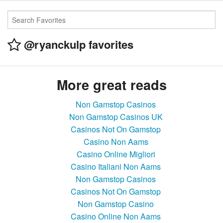
@ryanckulp favorites
More great reads
Non Gamstop Casinos
Non Gamstop Casinos UK
Casinos Not On Gamstop
Casino Non Aams
Casino Online Migliori
Casino Italiani Non Aams
Non Gamstop Casinos
Casinos Not On Gamstop
Non Gamstop Casino
Casino Online Non Aams