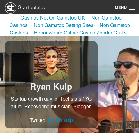
Startuptabs
MENU
Casinos Not On Gamstop UK
Non Gamstop
App
Casinos
Non Gamstop Betting Sites
Non Gamstop
Casinos
Betrouwbare Online Casino Zonder Cruks
Startup Lister
Startup Equity Calculator
Login
Ryan Kulp
Startup growth guy for Techstars / YC
alum. Recovering musician. Blogger.
Twitter:
@ryanckulp