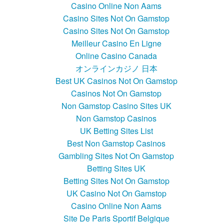
Casino Online Non Aams
Casino Sites Not On Gamstop
Casino Sites Not On Gamstop
Meilleur Casino En Ligne
Online Casino Canada
オンラインカジノ 日本
Best UK Casinos Not On Gamstop
Casinos Not On Gamstop
Non Gamstop Casino Sites UK
Non Gamstop Casinos
UK Betting Sites List
Best Non Gamstop Casinos
Gambling Sites Not On Gamstop
Betting Sites UK
Betting Sites Not On Gamstop
UK Casino Not On Gamstop
Casino Online Non Aams
Site De Paris Sportif Belgique