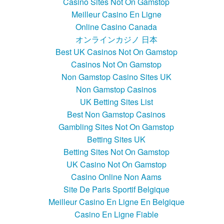
Casino Sites Not On Gamstop
Meilleur Casino En Ligne
Online Casino Canada
オンラインカジノ 日本
Best UK Casinos Not On Gamstop
Casinos Not On Gamstop
Non Gamstop Casino Sites UK
Non Gamstop Casinos
UK Betting Sites List
Best Non Gamstop Casinos
Gambling Sites Not On Gamstop
Betting Sites UK
Betting Sites Not On Gamstop
UK Casino Not On Gamstop
Casino Online Non Aams
Site De Paris Sportif Belgique
Meilleur Casino En Ligne En Belgique
Casino En Ligne Fiable