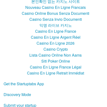
본인확인 없는 카지노 사이트
Nouveau Casino En Ligne Francais
Casino Online Bonus Senza Documenti
Casino Senza Invio Documenti
익명 라이브 카지노
Casino En Ligne France
Casino En Ligne Argent Réel
Casino En Ligne 2026
Casino Crypto
Lista Casino Online Non Aams
Siti Poker Online
Casino En Ligne France Légal
Casino En Ligne Retrait Immédiat
Get the Startuptabs App
Discovery Mode
Submit your startup